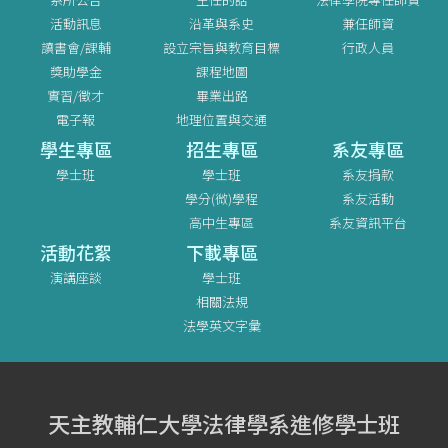
活動訊息
沿革與系史
兼任師資
讀書會/課輔
設立宗旨與教育目標
行政人員
獎助學金
課程地圖
實習/徵才
畢業出路
電子報
地理位置與交通
學生專區
招生專區
系友專區
學士班
學士班
系友捐款
學分(微)學程
系友活動
高中生專區
系友資訊平台
活動花絮
下載專區
演講座談
學士班
相關法規
法學英文字彙
天主教輔仁大學法律學系進修學士班