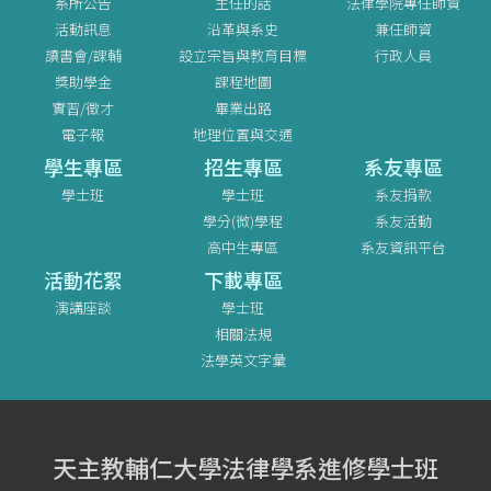
系所公告
主任的話
法律學院專任師資
活動訊息
沿革與系史
兼任師資
讀書會/課輔
設立宗旨與教育目標
行政人員
獎助學金
課程地圖
實習/徵才
畢業出路
電子報
地理位置與交通
學生專區
招生專區
系友專區
學士班
學士班
系友捐款
學分(微)學程
系友活動
高中生專區
系友資訊平台
活動花絮
下載專區
演講座談
學士班
相關法規
法學英文字彙
天主教輔仁大學法律學系進修學士班