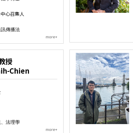
學中心召集人
通訊傳播法
more+
教授
ih-Chien
士
規、法理學
more+