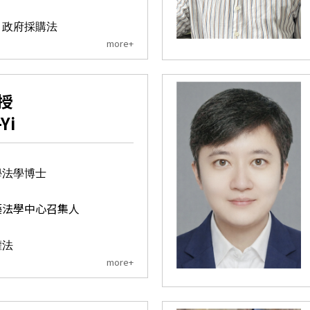
、政府採購法
more+
授
Yi
學法學博士
藥法學中心召集人
權法
more+