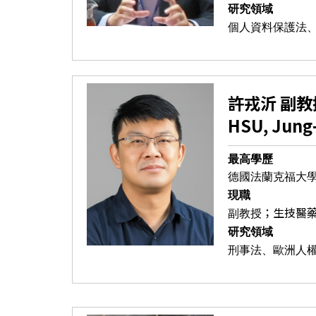
研究領域
個人資料保護法
許戎沂 副教
HSU, Jung-
最高學歷
德國法蘭克福大
現職
；生技醫
副教授
研究領域
刑事法、歐洲人