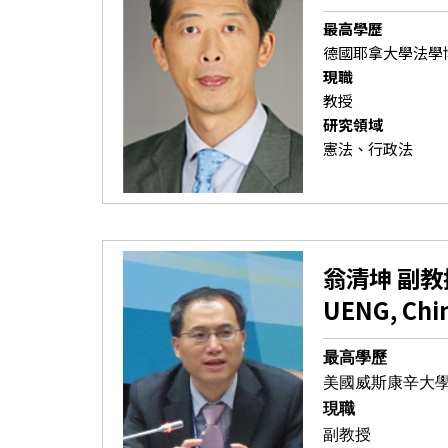
最高學歷
德國耶拿大學法學
現職
教授
研究領域
憲法、行政法
翁清坤 副教
UENG, Chi
最高學歷
美國威斯康辛大
現職
副教授