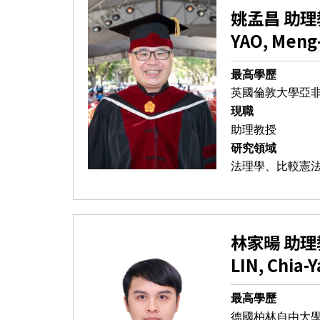
姚孟昌 助理
YAO, Meng
最高學歷
英國倫敦大學亞
現職
助理教授
研究領域
法理學、比較憲
林家暘 助理
LIN, Chia-
最高學歷
德國柏林自由大