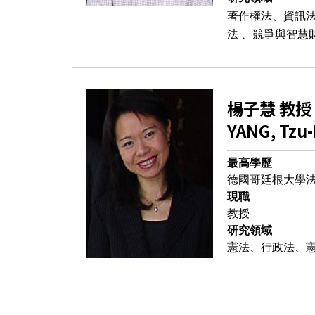
著作權法、資訊法
法 、競爭與智慧
楊子慧 教授
YANG, Tzu-
最高學歷
德國哥廷根大學
現職
教授
研究領域
憲法、行政法、