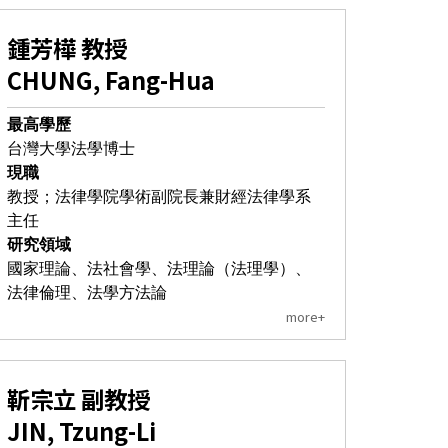
鍾芳樺 教授
CHUNG, Fang-Hua
最高學歷
台灣大學法學博士
現職
教授
；法律學院學術副院長兼財經法律學系
主任
研究領域
國家理論、法社會學、法理論（法理學）、
法律倫理、法學方法論
more+
靳宗立 副教授
JIN, Tzung-Li