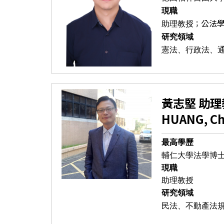
現職
公法
；
助理教授
研究領域
憲法、行政法、
黃志堅 助理
HUANG, Ch
最高學歷
輔仁大學法學博
現職
助理教授
研究領域
民法、不動產法