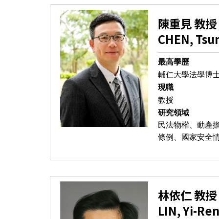
陳重見 教授
CHEN, Tsu
最高學歷
輔仁大學法學博
現職
教授
研究領域
民法物權、動產
條例、國家安全
林依仁 教授
LIN, Yi-Re