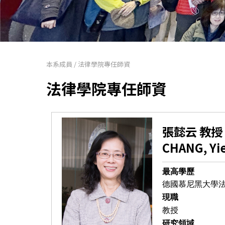
本系成員
/
法律學院專任師資
法律學院專任師資
張懿云 教授
CHANG, Yi
最高學歷
德國慕尼黑大學
現職
教授
研究領域