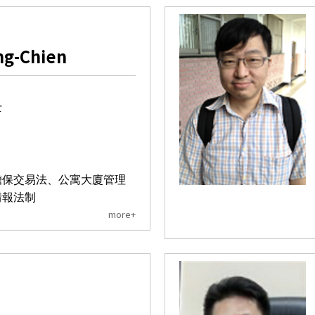
ng-Chien
士
擔保交易法、公寓大廈管理
情報法制
more+
n