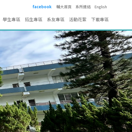
facebook
輔大首頁
系所連結
English
學生專區
招生專區
系友專區
活動花絮
下載專區