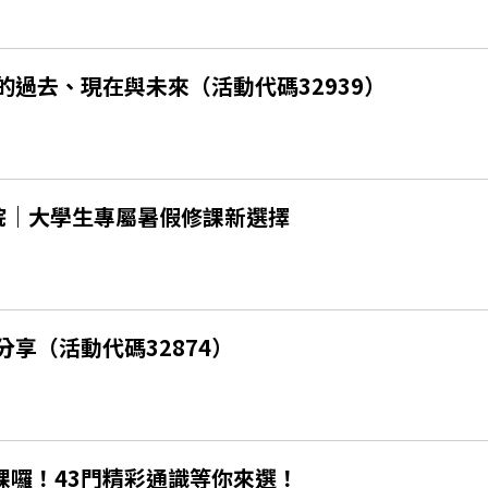
過去、現在與未來（活動代碼32939）
學院｜大學生專屬暑假修課新選擇
享（活動代碼32874）
課囉！43門精彩通識等你來選！