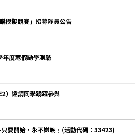
併購模擬競賽」招募隊員公告
學年度寒假勵學測驗
E2）邀請同學踴躍參與
要開始，永不嫌晚﹗(活動代碼：33423)