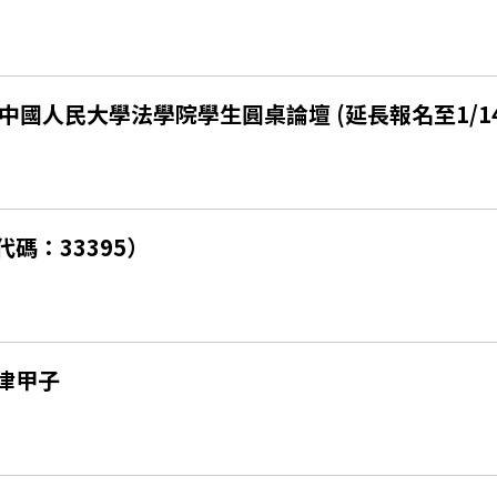
國人民大學法學院學生圓桌論壇 (延長報名至1/14
碼：33395）
法律甲子