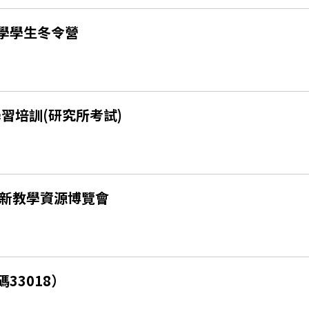
學學生冬令營
習培訓(研究所考試)
 創新教學資源博覽會
33018）