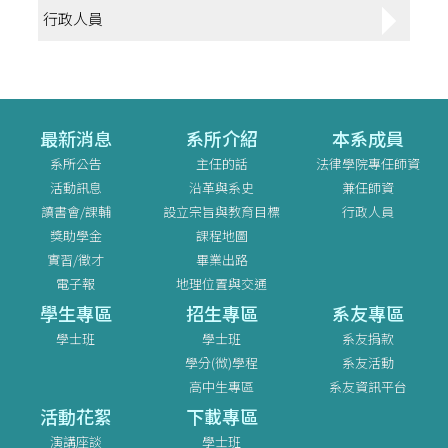
行政人員
最新消息
系所介紹
本系成員
系所公告
主任的話
法律學院專任師資
活動訊息
沿革與系史
兼任師資
讀書會/課輔
設立宗旨與教育目標
行政人員
獎助學金
課程地圖
實習/徵才
畢業出路
電子報
地理位置與交通
學生專區
招生專區
系友專區
學士班
學士班
系友捐款
學分(微)學程
系友活動
高中生專區
系友資訊平台
活動花絮
下載專區
演講座談
學士班