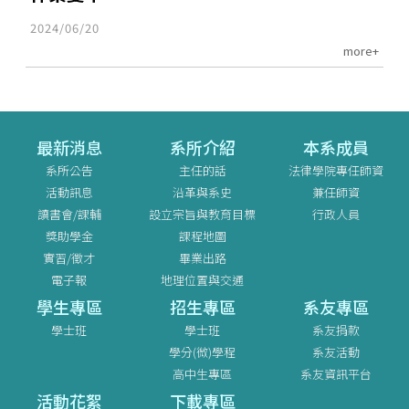
2024/06/20
more+
最新消息
系所介紹
本系成員
系所公告
主任的話
法律學院專任師資
活動訊息
沿革與系史
兼任師資
讀書會/課輔
設立宗旨與教育目標
行政人員
獎助學金
課程地圖
實習/徵才
畢業出路
電子報
地理位置與交通
學生專區
招生專區
系友專區
學士班
學士班
系友捐款
學分(微)學程
系友活動
高中生專區
系友資訊平台
活動花絮
下載專區