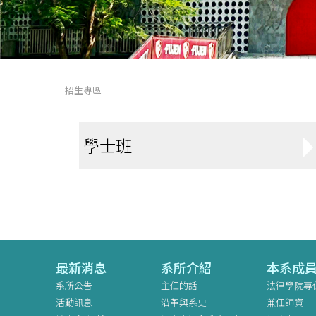
招生專區
學士班
最新消息
系所介紹
本系成
系所公告
主任的話
法律學院專
活動訊息
沿革與系史
兼任師資