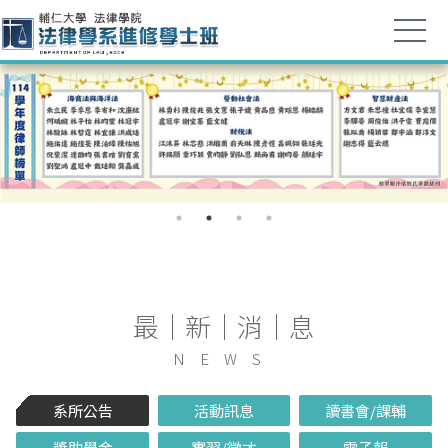
最｜新｜消｜息
NEWS
系所公告
活動訊息
讀書會/課輔
獎助學金
實習/徵才
電子報