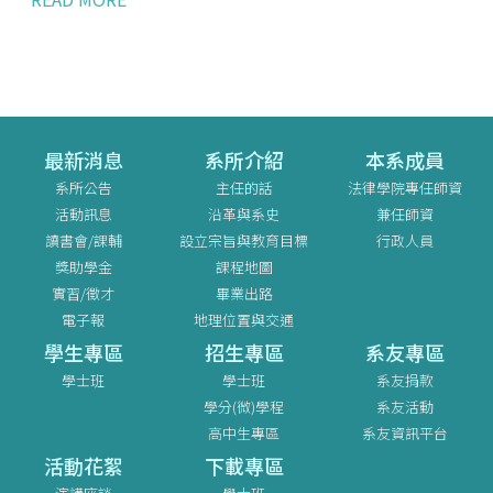
最新消息
系所介紹
本系成員
系所公告
主任的話
法律學院專任師資
活動訊息
沿革與系史
兼任師資
讀書會/課輔
設立宗旨與教育目標
行政人員
獎助學金
課程地圖
實習/徵才
畢業出路
電子報
地理位置與交通
學生專區
招生專區
系友專區
學士班
學士班
系友捐款
學分(微)學程
系友活動
高中生專區
系友資訊平台
活動花絮
下載專區