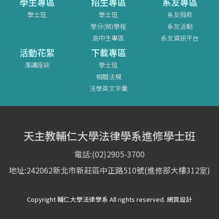
學生專區
招生專區
系友專區
學士班
學士班
系友捐款
學分(微)學程
系友活動
高中生專區
系友資訊平台
活動花絮
下載專區
演講座談
學士班
相關法規
法學英文字彙
天主教輔仁大學法律學系進修學士班
電話:(02)2905-3700
地址:242062新北市新莊區中正路510號(進修部大樓312室)
Copyright 輔仁大學法律學系 All rights reserved. 網頁設計