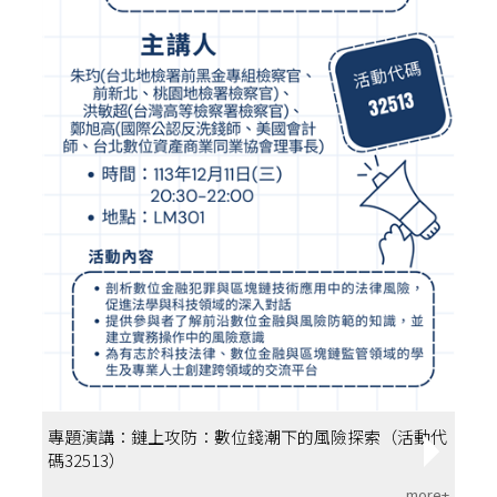
專題演講：鏈上攻防：數位錢潮下的風險探索（活動代
碼32513）
more+