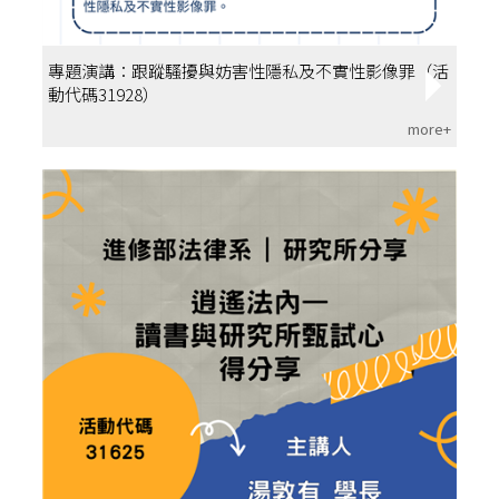
專題演講：跟蹤騷擾與妨害性隱私及不實性影像罪（活
動代碼31928）
more+