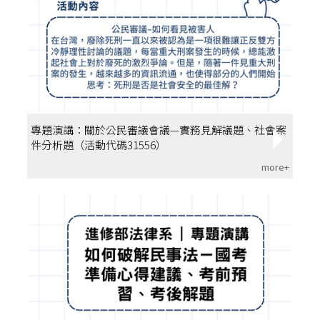
專題演講：關於公民審議會議—實務見解議題、社會案
件分析題（活動代碼31556）
more+