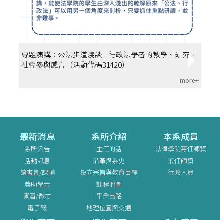
專題演講：公法步道漫談—行政法學者的教學、研究、
社會參與感言（活動代碼31420）
more+
最新消息
系所介紹
本系成員
系所公告
主任的話
法律學院專任師資
活動訊息
沿革與系史
兼任師資
讀書會/課輔
設立宗旨與教育目標
行政人員
獎助學金
課程地圖
實習/徵才
畢業出路
電子報
地理位置與交通