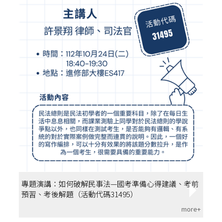
專題演講：如何破解民事法—國考準備心得建議、考前
預習、考後解題（活動代碼31495）
more+