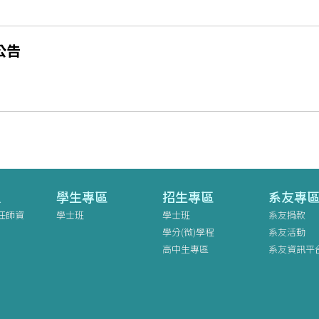
公告
員
學生專區
招生專區
系友專
任師資
學士班
學士班
系友捐款
學分(微)學程
系友活動
高中生專區
系友資訊平