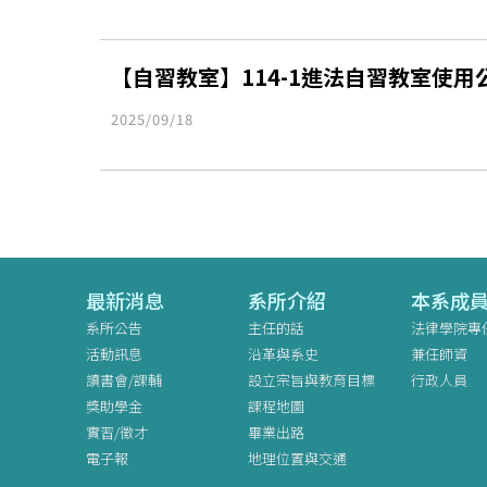
【自習教室】114-1進法自習教室使用
2025/09/18
最新消息
系所介紹
本系成
系所公告
主任的話
法律學院專
活動訊息
沿革與系史
兼任師資
讀書會/課輔
設立宗旨與教育目標
行政人員
獎助學金
課程地圖
實習/徵才
畢業出路
電子報
地理位置與交通