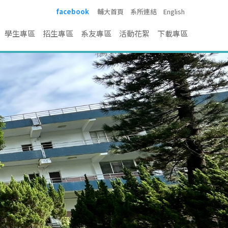
facebook
輔大首頁
系所連結
English
學生專區
招生專區
系友專區
活動花絮
下載專區