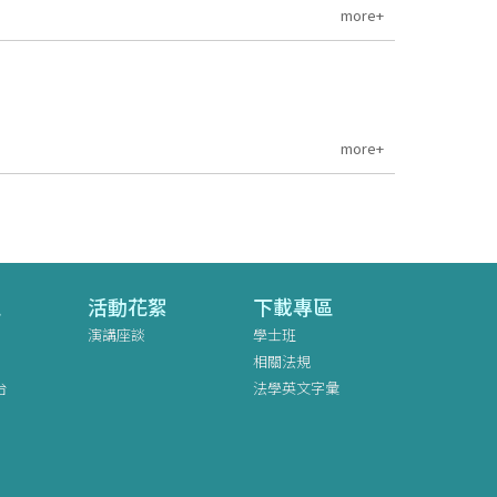
more+
more+
區
活動花絮
下載專區
演講座談
學士班
相關法規
台
法學英文字彙