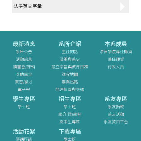
法學英文字彙
最新消息
系所介紹
本系成員
系所公告
主任的話
法律學院專任師資
活動訊息
沿革與系史
兼任師資
讀書會/課輔
設立宗旨與教育目標
行政人員
獎助學金
課程地圖
實習/徵才
畢業出路
電子報
地理位置與交通
學生專區
招生專區
系友專區
學士班
學士班
系友捐款
學分(微)學程
系友活動
高中生專區
系友資訊平台
活動花絮
下載專區
演講座談
學士班