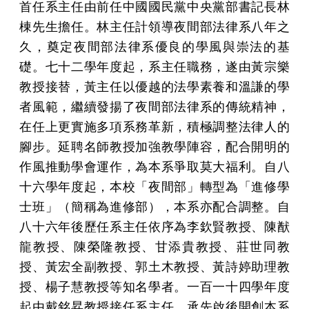
首任系主任由前任中國國民黨中央黨部書記長林
棟先生擔任。林主任計領導夜間部法律系八年之
久，奠定夜間部法律系優良的學風與崇法的基
礎。七十二學年度起，系主任職務，遂由黃宗樂
教授接替，黃主任以優越的法學素養和溫謙的學
者風範，繼續發揚了夜間部法律系的傳統精神，
在任上更實施多項系務革新，積極調整法律人的
腳步。延聘名師教授加強教學陣容，配合開明的
作風推動學會運作，為本系爭取莫大福利。自八
十六學年度起，本校「夜間部」轉型為「進修學
士班」（簡稱為進修部），本系亦配合調整。自
八十六年後歷任系主任依序為李欽賢教授、陳猷
龍教授、陳榮隆教授、甘添貴教授、莊世同教
授、黃宏全副教授、郭土木教授、黃詩婷助理教
授、
楊子慧教授
等知名學者。一百一十四學年度
起由戴銘昇
教授接任系主任，承先啟後開創本系