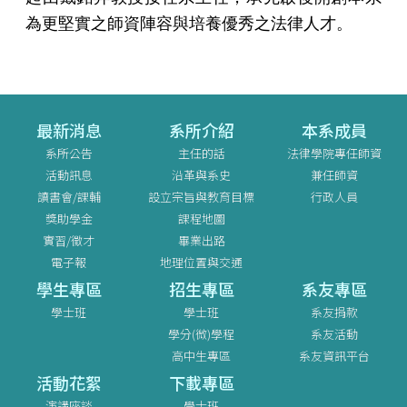
為更堅實之師資陣容與培養優秀之法律人才。
最新消息
系所介紹
本系成員
系所公告
主任的話
法律學院專任師資
活動訊息
沿革與系史
兼任師資
讀書會/課輔
設立宗旨與教育目標
行政人員
獎助學金
課程地圖
實習/徵才
畢業出路
電子報
地理位置與交通
學生專區
招生專區
系友專區
學士班
學士班
系友捐款
學分(微)學程
系友活動
高中生專區
系友資訊平台
活動花絮
下載專區
演講座談
學士班