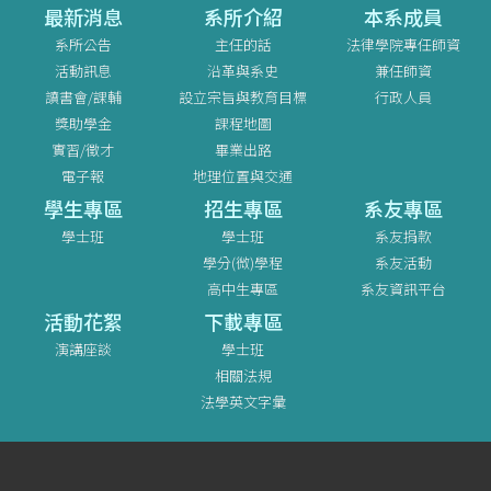
最新消息
系所介紹
本系成員
系所公告
主任的話
法律學院專任師資
活動訊息
沿革與系史
兼任師資
讀書會/課輔
設立宗旨與教育目標
行政人員
獎助學金
課程地圖
實習/徵才
畢業出路
電子報
地理位置與交通
學生專區
招生專區
系友專區
學士班
學士班
系友捐款
學分(微)學程
系友活動
高中生專區
系友資訊平台
活動花絮
下載專區
演講座談
學士班
相關法規
法學英文字彙