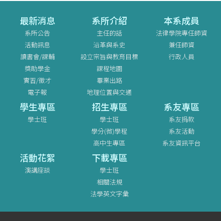
最新消息
系所介紹
本系成員
系所公告
主任的話
法律學院專任師資
活動訊息
沿革與系史
兼任師資
讀書會/課輔
設立宗旨與教育目標
行政人員
獎助學金
課程地圖
實習/徵才
畢業出路
電子報
地理位置與交通
學生專區
招生專區
系友專區
學士班
學士班
系友捐款
學分(微)學程
系友活動
高中生專區
系友資訊平台
活動花絮
下載專區
演講座談
學士班
相關法規
法學英文字彙