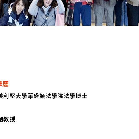
學歷
美利堅大學華盛頓法學院法學博士
副教授
話