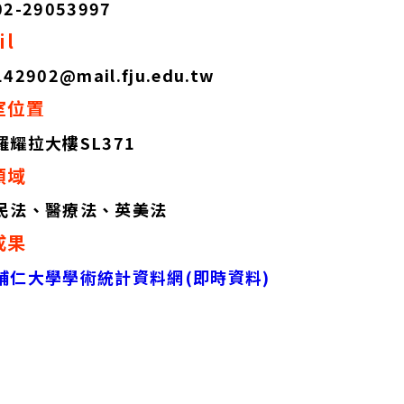
02-29053997
ail
142902@mail.fju.edu.tw
室位置
羅耀拉大樓SL371
領域
民法、醫療法、英美法
成果
輔仁大學學術統計資料網(即時資料)