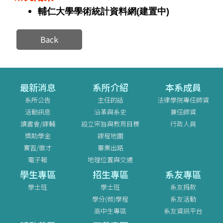
輔仁大學學術統計資料網(建置中)
Back
最新消息
系所介紹
本系成員
系所公告
主任的話
法律學院專任師資
活動訊息
沿革與系史
兼任師資
讀書會/課輔
設立宗旨與教育目標
行政人員
獎助學金
課程地圖
實習/徵才
畢業出路
電子報
地理位置與交通
學生專區
招生專區
系友專區
學士班
學士班
系友捐款
學分(微)學程
系友活動
高中生專區
系友資訊平台