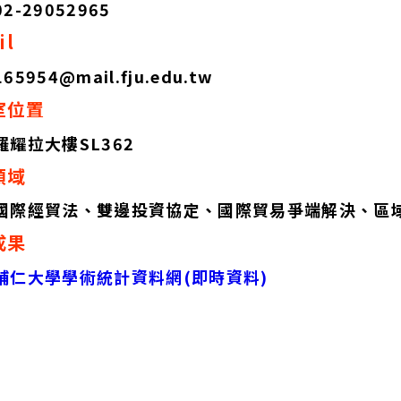
02-29052965
il
165954@mail.fju.edu.tw
室位置
羅耀拉大樓SL362
領域
國際經貿法、雙邊投資協定、國際貿易爭端解決、區域
成果
輔仁大學學術統計資料網(即時資料)