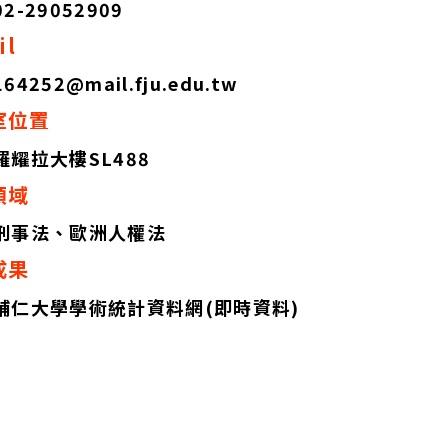
02-29052909
ail
164252@mail.fju.edu.tw
室位置
羅耀拉大樓SL488
領域
刑事法、歐洲人權法
成果
輔仁大學學術統計資料網(即時資料)