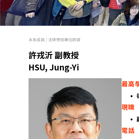
本系成員
/
法律學院專任師資
許戎沂 副教授
HSU, Jung-Yi
最高
現職
電