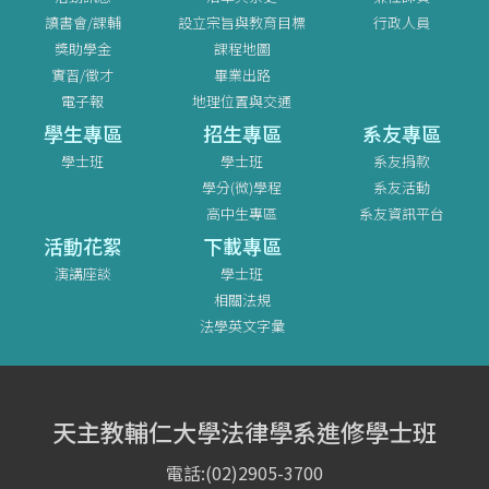
讀書會/課輔
設立宗旨與教育目標
行政人員
獎助學金
課程地圖
實習/徵才
畢業出路
電子報
地理位置與交通
學生專區
招生專區
系友專區
學士班
學士班
系友捐款
學分(微)學程
系友活動
高中生專區
系友資訊平台
活動花絮
下載專區
演講座談
學士班
相關法規
法學英文字彙
天主教輔仁大學法律學系進修學士班
電話:(02)2905-3700