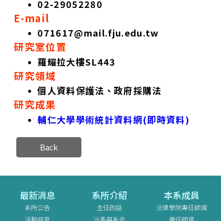
02-29052280
E-mail
071617@mail.fju.edu.tw
研究室位置
羅耀拉大樓SL443
研究領域
個人資料保護法、政府採購法
研究成果
輔仁大學學術統計資料網(即時資料)
Back
最新消息
系所介紹
本系成員
系所公告
主任的話
法律學院專任師資
活動訊息
沿革與系史
兼任師資