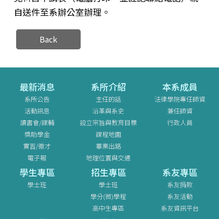
自送件至系辦公室辦理。
Back
最新消息
系所介紹
本系成員
系所公告
主任的話
法律學院專任師資
活動訊息
沿革與系史
兼任師資
讀書會/課輔
設立宗旨與教育目標
行政人員
獎助學金
課程地圖
實習/徵才
畢業出路
電子報
地理位置與交通
學生專區
招生專區
系友專區
學士班
學士班
系友捐款
學分(微)學程
系友活動
高中生專區
系友資訊平台