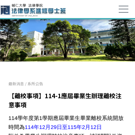
最新消息
/
系所公告
【離校事項】114-1應屆畢業生辦理離校注
意事項
114學年度第1學期應屆畢業生畢業離校系統開放
時間為
114
年
12
月
29
日至
115
年
2
月
12
日