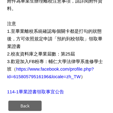
附件為畢業生辦理離校注意事項，請詳閱附件資
料。
注意
1.至畢業離校系統確認每個關卡都是打勾的狀態
後，方可依照規定申請「
預約到校領取」領取畢
業證書
2.校友資料庫之畢業屆數：第25屆
3.歡迎加入FB粉專：
輔仁大學法律學系進修學士
班（
https://www.facebook.com/profile.php?
id=61580579516196&locale=zh_TW
）
114-1畢業證書領取事宜公告
Back