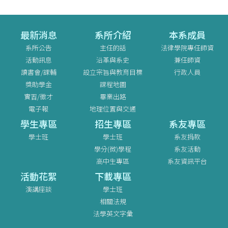
最新消息
系所介紹
本系成員
系所公告
主任的話
法律學院專任師資
活動訊息
沿革與系史
兼任師資
讀書會/課輔
設立宗旨與教育目標
行政人員
獎助學金
課程地圖
實習/徵才
畢業出路
電子報
地理位置與交通
學生專區
招生專區
系友專區
學士班
學士班
系友捐款
學分(微)學程
系友活動
高中生專區
系友資訊平台
活動花絮
下載專區
演講座談
學士班
相關法規
法學英文字彙