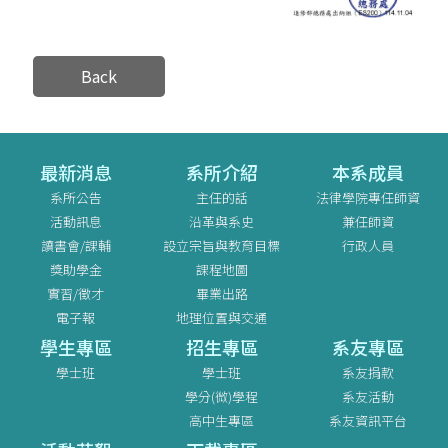
Back
最新消息
系所介紹
本系成員
系所公告
主任的話
法律學院專任師資
活動訊息
沿革與系史
兼任師資
讀書會/課輔
設立宗旨與教育目標
行政人員
獎助學金
課程地圖
實習/徵才
畢業出路
電子報
地理位置與交通
學生專區
招生專區
系友專區
學士班
學士班
系友捐款
學分(微)學程
系友活動
高中生專區
系友資訊平台