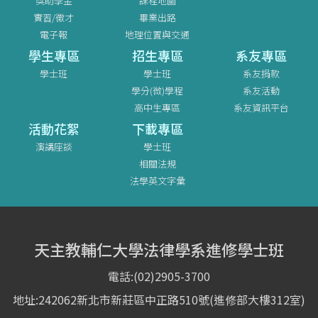
獎助學金
課程地圖
實習/徵才
畢業出路
電子報
地理位置與交通
學生專區
招生專區
系友專區
學士班
學士班
系友捐款
學分(微)學程
系友活動
高中生專區
系友資訊平台
活動花絮
下載專區
演講座談
學士班
相關法規
法學英文字彙
天主教輔仁大學法律學系進修學士班
電話:(02)2905-3700
地址:242062新北市新莊區中正路510號(進修部大樓312室)