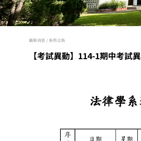
最新消息
/
系所公告
【考試異動】114-1期中考試