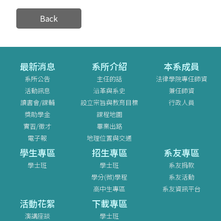
Back
最新消息
系所介紹
本系成員
系所公告
主任的話
法律學院專任師資
活動訊息
沿革與系史
兼任師資
讀書會/課輔
設立宗旨與教育目標
行政人員
獎助學金
課程地圖
實習/徵才
畢業出路
電子報
地理位置與交通
學生專區
招生專區
系友專區
學士班
學士班
系友捐款
學分(微)學程
系友活動
高中生專區
系友資訊平台
活動花絮
下載專區
演講座談
學士班