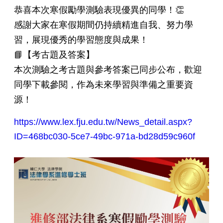
恭喜本次寒假勵學測驗表現優異的同學！👏
感謝大家在寒假期間仍持續精進自我、努力學
習，展現優秀的學習態度與成果！
📘【考古題及答案】
本次測驗之考古題與參考答案已同步公布，歡迎
同學下載參閱，作為未來學習與準備之重要資
源！
https://www.lex.fju.edu.tw/News_detail.aspx?
ID=468bc030-5ce7-49bc-971a-bd28d59c960f