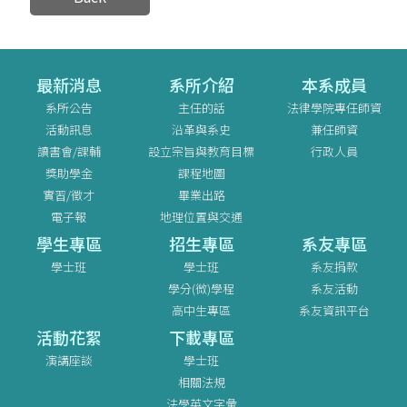
最新消息
系所介紹
本系成員
系所公告
主任的話
法律學院專任師資
活動訊息
沿革與系史
兼任師資
讀書會/課輔
設立宗旨與教育目標
行政人員
獎助學金
課程地圖
實習/徵才
畢業出路
電子報
地理位置與交通
學生專區
招生專區
系友專區
學士班
學士班
系友捐款
學分(微)學程
系友活動
高中生專區
系友資訊平台
活動花絮
下載專區
演講座談
學士班
相關法規
法學英文字彙