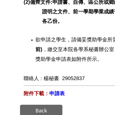
(2)
備齊文件:
申請書、自傳、區公所或鄉
證明之文件、前一學期學業成績平均
各乙份。
欲申請之學生，請備妥獎助學金所
前)
，繳交至本院各學系秘書辦公室
獎助學金申請表如附件所示。
聯絡人 : 楊秘書 29052837
附件下載：
申請表
Back