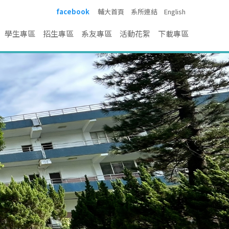
facebook
輔大首頁
系所連結
English
學生專區
招生專區
系友專區
活動花絮
下載專區