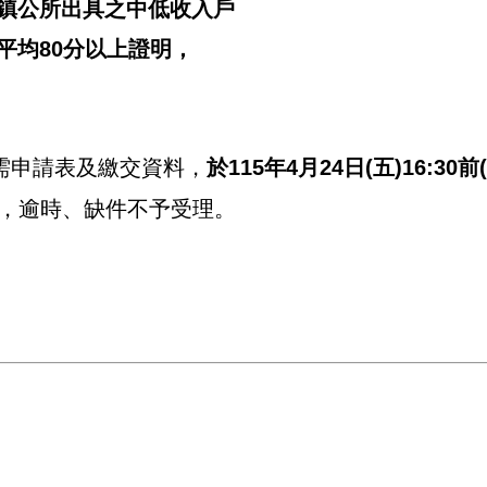
鎮公所出具之中低收入戶
80分以上證明，
需申請表及繳交資料，
於115
年4月24日(五)16:30
前
，逾時、缺件不予受理。