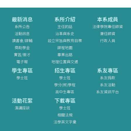
最新消息
系所介紹
本系成員
系所公告
主任的話
法律學院專任師資
活動訊息
沿革與系史
兼任師資
讀書會/課輔
設立宗旨與教育目標
行政人員
獎助學金
課程地圖
實習/徵才
畢業出路
電子報
地理位置與交通
學生專區
招生專區
系友專區
學士班
學士班
系友捐款
學分(微)學程
系友活動
高中生專區
系友資訊平台
活動花絮
下載專區
演講座談
學士班
相關法規
法學英文字彙