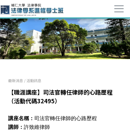
最新消息
/
活動訊息
【職涯講座】司法官轉任律師的心路歷程
（活動代碼32495）
講座名稱：
司法官轉任律師的心路歷程
講師：
許致維律師