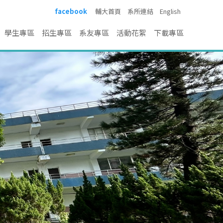
facebook
輔大首頁
系所連結
English
學生專區
招生專區
系友專區
活動花絮
下載專區