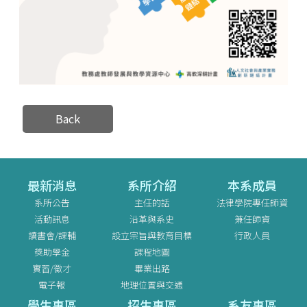
Back
最新消息
系所介紹
本系成員
系所公告
主任的話
法律學院專任師資
活動訊息
沿革與系史
兼任師資
讀書會/課輔
設立宗旨與教育目標
行政人員
獎助學金
課程地圖
實習/徵才
畢業出路
電子報
地理位置與交通
學生專區
招生專區
系友專區