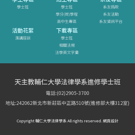
學士班
學士班
系友捐款
學分(微)學程
系友活動
高中生專區
系友資訊平台
活動花絮
下載專區
演講座談
學士班
相關法規
法學英文字彙
天主教輔仁大學法律學系進修學士班
電話:(02)2905-3700
地址:242062新北市新莊區中正路510號(進修部大樓312室)
Copyright 輔仁大學法律學系 All rights reserved. 網頁設計