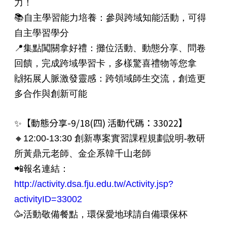
力！
📚自主學習能力培養：參與跨域知能活動，可得
自主學習學分
📍集點闖關拿好禮：攤位活動、動態分享、問卷
回饋，完成跨域學習卡，多樣驚喜禮物等您拿
🙌拓展人脈激發靈感：跨領域師生交流，創造更
多合作與創新可能
✨【動態分享-9/18(四) 活動代碼：33022】
🔸12:00-13:30 創新專案實習課程規劃說明-教研
所黃鼎元老師、金企系韓千山老師
📲報名連結：
http://activity.dsa.fju.edu.tw/Activity.jsp?
activityID=33002
🥳活動敬備餐點，環保愛地球請自備環保杯