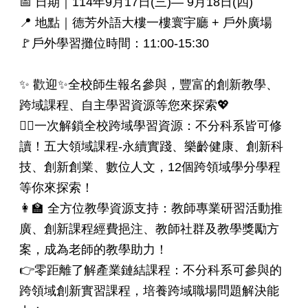
📅 日期｜114年9月17日(三)— 9月18日(四)
📍 地點｜德芳外語大樓一樓寰宇廳 + 戶外廣場
🚩戶外學習攤位時間：11:00-15:30
✨ 歡迎✨全校師生報名參與，豐富的創新教學、
跨域課程、自主學習資源等您來探索💖
🙋‍♀️一次解鎖全校跨域學習資源：不分科系皆可修
讀！五大領域課程-永續實踐、樂齡健康、創新科
技、創新創業、數位人文，12個跨領域學分學程
等你來探索！
👩‍🏫 全方位教學資源支持：教師專業研習活動推
廣、創新課程經費挹注、教師社群及教學獎勵方
案，成為老師的教學助力！
👉零距離了解產業鏈結課程：不分科系可參與的
跨領域創新實習課程，培養跨域職場問題解決能