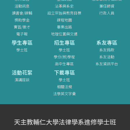
活動訊息
沿革與系史
兼任師資
讀書會/課輔
設立宗旨與教育目標
行政人員
獎助學金
課程地圖
實習/徵才
畢業出路
電子報
地理位置與交通
學生專區
招生專區
系友專區
學士班
學士班
系友捐款
學分(微)學程
系友活動
高中生專區
系友資訊平台
活動花絮
下載專區
演講座談
學士班
相關法規
法學英文字彙
天主教輔仁大學法律學系進修學士班