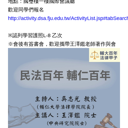
地點：國璽樓一樓國際會議廳
歡迎同學們報名
http://activity.dsa.fju.edu.tw/ActivityList.jsp#tabSear
※認列學習護照L-8 乙次
※會後有簽書會，歡迎攜帶王澤鑑老師著作與會