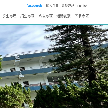
facebook
輔大首頁
系所連結
English
學生專區
招生專區
系友專區
活動花絮
下載專區