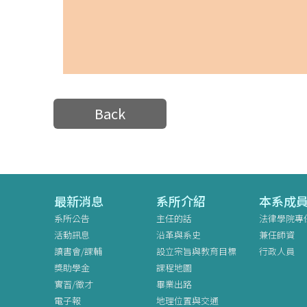
Back
最新消息
系所介紹
本系成
系所公告
主任的話
法律學院專
活動訊息
沿革與系史
兼任師資
讀書會/課輔
設立宗旨與教育目標
行政人員
獎助學金
課程地圖
實習/徵才
畢業出路
電子報
地理位置與交通