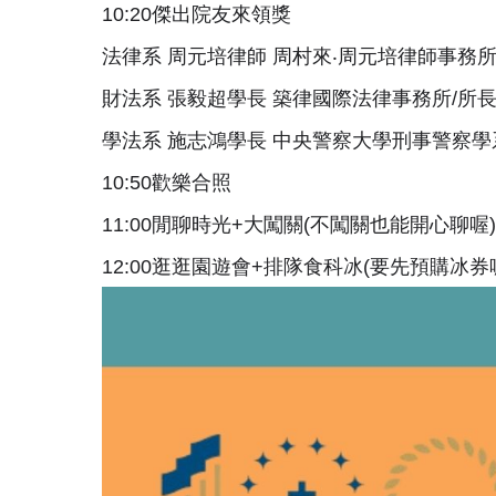
10:20傑出院友來領獎
法律系 周元培律師 周村來‧周元培律師事務所
財法系 張毅超學長 築律國際法律事務所/所
學法系 施志鴻學長 中央警察大學刑事警察學
10:50歡樂合照
11:00閒聊時光+大闖關(不闖關也能開心聊喔)
​12:00逛逛園遊會+排隊食科冰(要先預購冰券