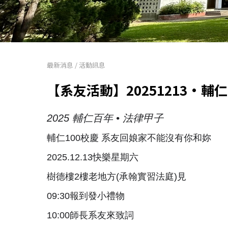
最新消息
/
活動訊息
【系友活動】20251213•輔
2025 輔仁百年 • 法律甲子
輔仁100校慶 系友回娘家不能沒有你和妳
2025.12.13快樂星期六
樹德樓2樓老地方(承翰實習法庭)見
09:30報到發小禮物
10:00師長系友來致詞