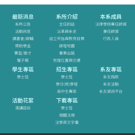
最新消息
系所介紹
本系成員
系所公告
主任的話
法律學院專任師資
活動訊息
沿革與系史
兼任師資
讀書會/課輔
設立宗旨與教育目標
行政人員
獎助學金
課程地圖
實習/徵才
畢業出路
電子報
地理位置與交通
學生專區
招生專區
系友專區
學士班
學士班
系友捐款
學分(微)學程
系友活動
高中生專區
系友資訊平台
活動花絮
下載專區
演講座談
學士班
相關法規
法學英文字彙