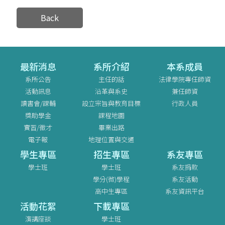
Back
最新消息
系所介紹
本系成員
系所公告
主任的話
法律學院專任師資
活動訊息
沿革與系史
兼任師資
讀書會/課輔
設立宗旨與教育目標
行政人員
獎助學金
課程地圖
實習/徵才
畢業出路
電子報
地理位置與交通
學生專區
招生專區
系友專區
學士班
學士班
系友捐款
學分(微)學程
系友活動
高中生專區
系友資訊平台
活動花絮
下載專區
演講座談
學士班