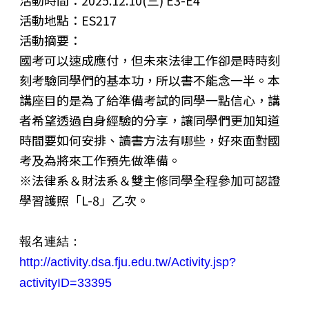
活動時間：2025.12.10(三) E3-E4
活動地點：ES217
活動摘要：
國考可以速成應付，但未來法律工作卻是時時刻
刻考驗同學們的基本功，所以書不能念一半。本
講座目的是為了給準備考試的同學一點信心，講
者希望透過自身經驗的分享，讓同學們更加知道
時間要如何安排、讀書方法有哪些，好來面對國
考及為將來工作預先做準備。
※法律系＆財法系＆雙主修同學全程參加可認證
學習護照「L-8」乙次。
報名連結：
http://activity.dsa.fju.edu.tw/Activity.jsp?
activityID=33395