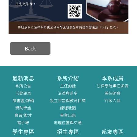
Back
最新消息
系所介紹
本系成員
系所公告
主任的話
法律學院專任師資
活動訊息
沿革與系史
兼任師資
讀書會/課輔
設立宗旨與教育目標
行政人員
獎助學金
課程地圖
實習/徵才
畢業出路
電子報
地理位置與交通
學生專區
招生專區
系友專區