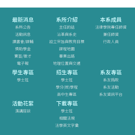
最新消息
系所介紹
本系成員
系所公告
主任的話
法律學院專任師資
活動訊息
沿革與系史
兼任師資
讀書會/課輔
設立宗旨與教育目標
行政人員
獎助學金
課程地圖
實習/徵才
畢業出路
電子報
地理位置與交通
學生專區
招生專區
系友專區
學士班
學士班
系友捐款
學分(微)學程
系友活動
高中生專區
系友資訊平台
活動花絮
下載專區
演講座談
學士班
相關法規
法學英文字彙