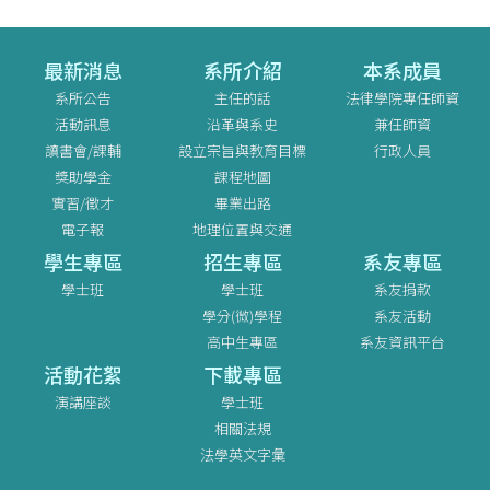
最新消息
系所介紹
本系成員
系所公告
主任的話
法律學院專任師資
活動訊息
沿革與系史
兼任師資
讀書會/課輔
設立宗旨與教育目標
行政人員
獎助學金
課程地圖
實習/徵才
畢業出路
電子報
地理位置與交通
學生專區
招生專區
系友專區
學士班
學士班
系友捐款
學分(微)學程
系友活動
高中生專區
系友資訊平台
活動花絮
下載專區
演講座談
學士班
相關法規
法學英文字彙