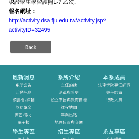
認證學生學習護照L-7 乙次。
報名網址
：
http://activity.dsa.fju.edu.tw/Activity.jsp?
activityID=32495
Back
最新消息
系所介紹
本系成員
系所公告
主任的話
法律學院專任師資
活動訊息
沿革與系史
兼任師資
讀書會/課輔
設立宗旨與教育目標
行政人員
獎助學金
課程地圖
實習/徵才
畢業出路
電子報
地理位置與交通
學生專區
招生專區
系友專區