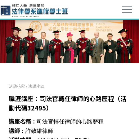
活動花絮
/
演講座談
職涯講座：司法官轉任律師的心路歷程（活
動代碼32495）
講座名稱：
司法官轉任律師的心路歷程
講師：
許致維律師