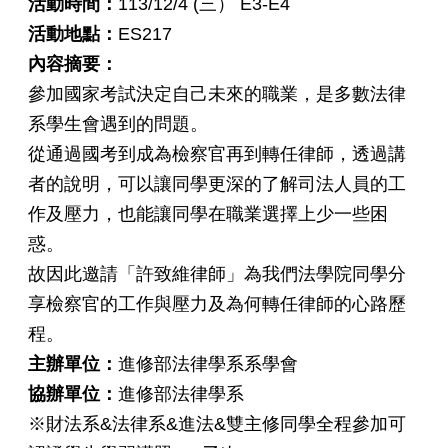
活動時間：
113/12/4 (三） E3-E4
活動地點：
ES217
內容摘要：
參加國家考試決定自己未來的職業，是多數法律
系學生會遇到的問題。
從通過國考到成為檢察官再到轉任律師，透過講
者的說明，可以讓同學更深的了解司法人員的工
作及壓力，也能讓同學在職業選擇上少一些困
惑。
故因此邀請「許致維律師」為我們法學院同學分
享檢察官的工作與壓力及為何轉任律師的心路歷
程。
主辦單位：
進修部法律學系系學會
協辦單位：
進修部法律學系
※財法系&法律系&進法&雙主修同學全程參加可