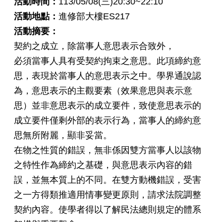
活動時間：
113/05/08(三)20:30~22:10
活動地點：
進修部大樓ES217
活動摘要：
契約之成立，除當事人意思表示合致外，
必須當事人具有受契約拘束之意思。此項締約意
思，表現於當事人的意思表示之中。學界通說認
為，意思表示的主觀要素（效果意思與表示意
思）並非意思表示的成立要件，致使意思表示的
成立要件僅剩外部的表示行為，當事人的締約意
思無所附麗，顯非妥當。
在物之性質的錯誤，無非係因雙方當事人以該物
之特性作為締約之基礎，與意思表示內容的錯
誤，並無本質上的不同。在雙方動機錯誤，受害
之一方得類推適用情事變更原則，請求法院調整
契約內容。使學者得以了解民法總則規定的體系