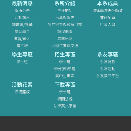
最新消息
系所介紹
本系成員
系所公告
主任的話
法律學院專任師資
活動訊息
沿革與系史
兼任師資
讀書會/課輔
設立宗旨與教育目標
行政人員
獎助學金
課程地圖
實習/徵才
畢業出路
電子報
地理位置與交通
學生專區
招生專區
系友專區
學士班
學士班
系友捐款
學分(微)學程
系友活動
高中生專區
系友資訊平台
活動花絮
下載專區
演講座談
學士班
相關法規
法學英文字彙