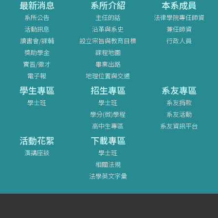
最新消息
系所介紹
本系成員
系所公告
主任的話
法律學院專任師資
活動訊息
沿革與系史
兼任師資
讀書會/課輔
設立宗旨與教育目標
行政人員
獎助學金
課程地圖
實習/徵才
畢業出路
電子報
地理位置與交通
學生專區
招生專區
系友專區
學士班
學士班
系友捐款
學分(微)學程
系友活動
高中生專區
系友資訊平台
活動花絮
下載專區
演講座談
學士班
相關法規
法學英文字彙