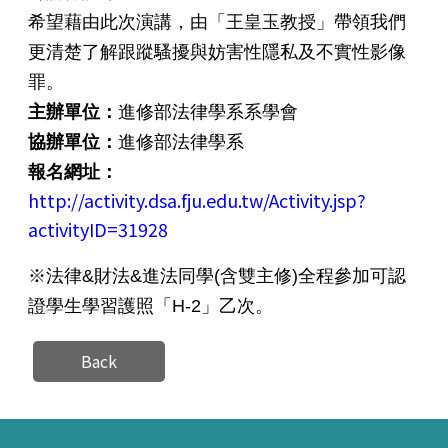
希望藉由此次演講，由「王皇玉教授」帶領我們
更清楚了解跟蹤騷擾與妨害性隱私及不實性影像
罪。
主辦單位：
進修部法律學系系學會
協辦單位：
進修部法律學系
報名網址：
http://activity.dsa.fju.edu.tw/Activity.jsp?
activityID=31928
※法律&財法&進法同學(含雙主修)全程參加可認
證學生學習護照「H-2」乙次。
Back