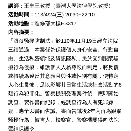
講師：
王皇玉教授（臺灣大學法律學院教授）
活動時間：
113/4/24(三) 20:30~22:10
活動地點：
進修部大樓ES317
內容摘要：
「跟蹤騷擾防制法」於110年11月19日經立法院
三讀通過。本案係為保護個人身心安全、行動自
由、生活私密領域及資訊隱私，免於受到跟蹤騷
擾行為侵擾，維護個人人格尊嚴而制定，將反覆
或持續為違反其意願且與性或性別有關，使特定
人心生畏怖，足以影響其日常生活或社會活動的8
類行為犯罪化。警察機關受理案件後，應即開始
調查、製作書面紀錄，經調查行為人有犯罪嫌
疑，應予以書面告誡。書面告誡後2年內再為跟蹤
騷擾行為，被害人、檢察官、警察機關得向法院
聲請保護令。