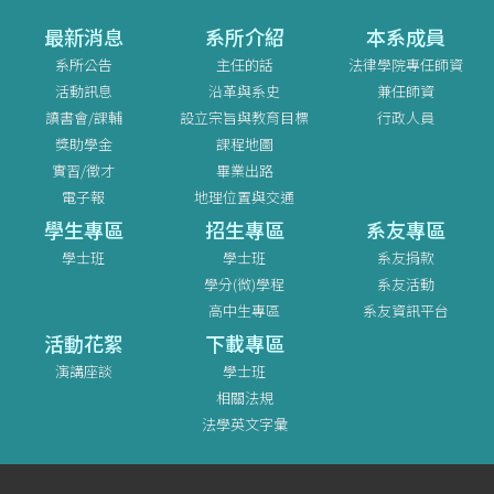
最新消息
系所介紹
本系成員
系所公告
主任的話
法律學院專任師資
活動訊息
沿革與系史
兼任師資
讀書會/課輔
設立宗旨與教育目標
行政人員
獎助學金
課程地圖
實習/徵才
畢業出路
電子報
地理位置與交通
學生專區
招生專區
系友專區
學士班
學士班
系友捐款
學分(微)學程
系友活動
高中生專區
系友資訊平台
活動花絮
下載專區
演講座談
學士班
相關法規
法學英文字彙