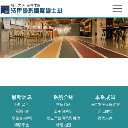
最新消息
系所介紹
本系成員
系所公告
主任的話
法律學院專任師資
活動訊息
沿革與系史
兼任師資
讀書會/課輔
設立宗旨與教育目標
行政人員
獎助學金
課程地圖