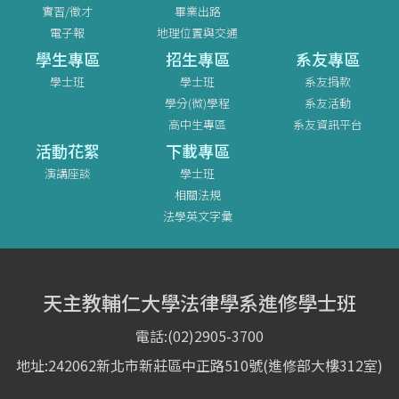
實習/徵才
畢業出路
電子報
地理位置與交通
學生專區
招生專區
系友專區
學士班
學士班
系友捐款
學分(微)學程
系友活動
高中生專區
系友資訊平台
活動花絮
下載專區
演講座談
學士班
相關法規
法學英文字彙
天主教輔仁大學法律學系進修學士班
電話:(02)2905-3700
地址:242062新北市新莊區中正路510號(進修部大樓312室)