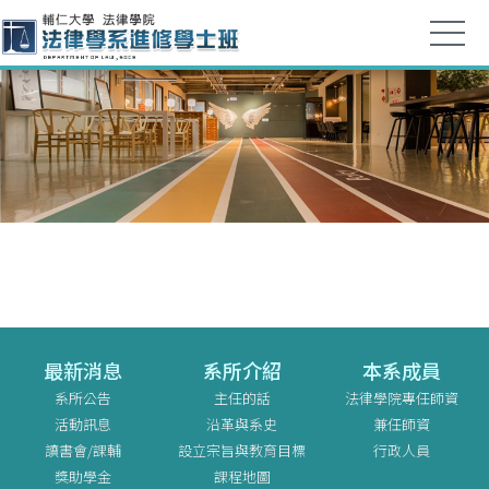
最新消息
系所介紹
本系成員
系所公告
主任的話
法律學院專任師資
活動訊息
沿革與系史
兼任師資
讀書會/課輔
設立宗旨與教育目標
行政人員
獎助學金
課程地圖