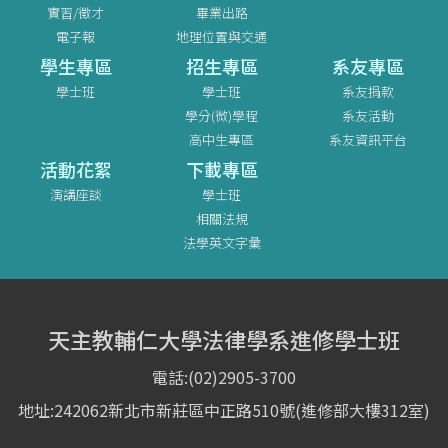
實習/徵才
畢業出路
電子報
地理位置與交通
學生專區
招生專區
系友專區
學士班
學士班
系友捐款
學分(微)學程
系友活動
高中生專區
系友資訊平台
活動花絮
下載專區
演講座談
學士班
相關法規
法學英文字彙
天主教輔仁大學法律學系進修學士班
電話:(02)2905-3700
地址:242062新北市新莊區中正路510號(進修部大樓312室)