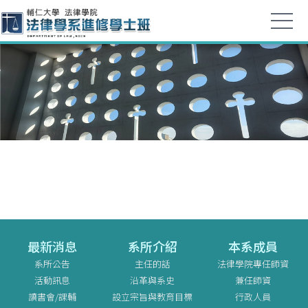
最新消息
系所介紹
本系成員
系所公告
主任的話
法律學院專任師資
活動訊息
沿革與系史
兼任師資
讀書會/課輔
設立宗旨與教育目標
行政人員