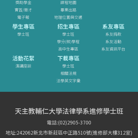
獎助學金
課程地圖
實習/徵才
畢業出路
電子報
地理位置與交通
學生專區
招生專區
系友專區
學士班
學士班
系友捐款
學分(微)學程
系友活動
高中生專區
系友資訊平台
活動花絮
下載專區
演講座談
學士班
相關法規
法學英文字彙
天主教輔仁大學法律學系進修學士班
電話:(02)2905-3700
地址:242062新北市新莊區中正路510號(進修部大樓312室)