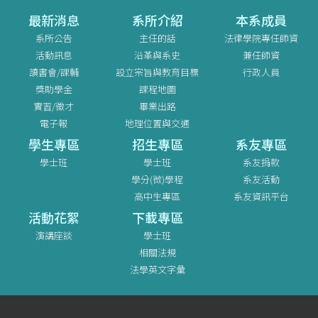
最新消息
系所介紹
本系成員
系所公告
主任的話
法律學院專任師資
活動訊息
沿革與系史
兼任師資
讀書會/課輔
設立宗旨與教育目標
行政人員
獎助學金
課程地圖
實習/徵才
畢業出路
電子報
地理位置與交通
學生專區
招生專區
系友專區
學士班
學士班
系友捐款
學分(微)學程
系友活動
高中生專區
系友資訊平台
活動花絮
下載專區
演講座談
學士班
相關法規
法學英文字彙