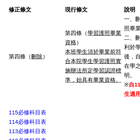
修正條文
現行條文
說明
一、
照畢
第四條（
學習護照畢業
二、
資格
）
利於
本班學生須於畢業前符
第四條（
刪除
）
後，
合本院學生學習護照實
在學
施辦法所定學習認證標
明。
準，始具有畢業資格。
※
自1
生適
115必修科目表
114必修科目表
113必修科目表