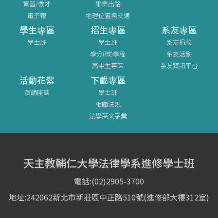
實習/徵才
畢業出路
電子報
地理位置與交通
學生專區
招生專區
系友專區
學士班
學士班
系友捐款
學分(微)學程
系友活動
高中生專區
系友資訊平台
活動花絮
下載專區
演講座談
學士班
相關法規
法學英文字彙
天主教輔仁大學法律學系進修學士班
電話:(02)2905-3700
地址:242062新北市新莊區中正路510號(進修部大樓312室)