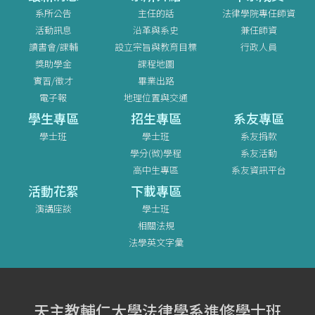
系所公告
主任的話
法律學院專任師資
活動訊息
沿革與系史
兼任師資
讀書會/課輔
設立宗旨與教育目標
行政人員
獎助學金
課程地圖
實習/徵才
畢業出路
電子報
地理位置與交通
學生專區
招生專區
系友專區
學士班
學士班
系友捐款
學分(微)學程
系友活動
高中生專區
系友資訊平台
活動花絮
下載專區
演講座談
學士班
相關法規
法學英文字彙
天主教輔仁大學法律學系進修學士班