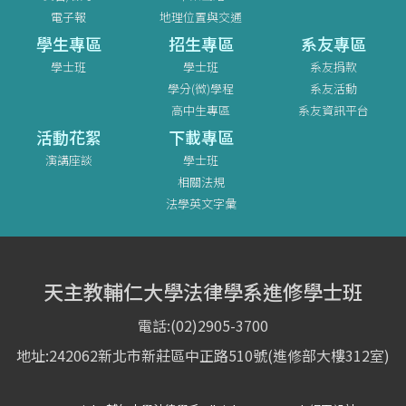
電子報
地理位置與交通
學生專區
招生專區
系友專區
學士班
學士班
系友捐款
學分(微)學程
系友活動
高中生專區
系友資訊平台
活動花絮
下載專區
演講座談
學士班
相關法規
法學英文字彙
天主教輔仁大學法律學系進修學士班
電話:(02)2905-3700
地址:242062新北市新莊區中正路510號(進修部大樓312室)