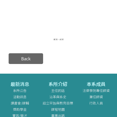
Back
最新消息
系所介紹
本系成員
系所公告
主任的話
法律學院專任師資
活動訊息
沿革與系史
兼任師資
讀書會/課輔
設立宗旨與教育目標
行政人員
獎助學金
課程地圖
實習/徵才
畢業出路