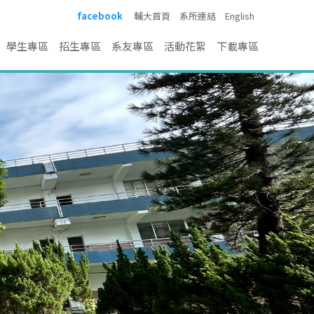
facebook
輔大首頁
系所連結
English
學生專區
招生專區
系友專區
活動花絮
下載專區